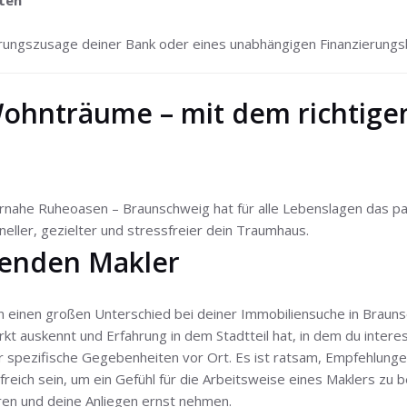
ten
ierungszusage deiner Bank oder eines unabhängigen Finanzierungs
ohnträume – mit dem richtige
ahe Ruheoasen – Braunschweig hat für alle Lebenslagen das pa
neller, gezielter und stressfreier dein Traumhaus.
senden Makler
 einen großen Unterschied bei deiner Immobiliensuche in Brauns
rkt auskennt und Erfahrung in dem Stadtteil hat, in dem du intere
r spezifische Gegebenheiten vor Ort. Es ist ratsam, Empfehlung
freich sein, um ein Gefühl für die Arbeitsweise eines Maklers z
ören und deine Anliegen ernst nehmen.