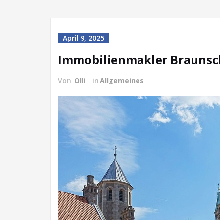
April 9, 2025
Immobilienmakler Braunsc
Von
Olli
in
Allgemeines