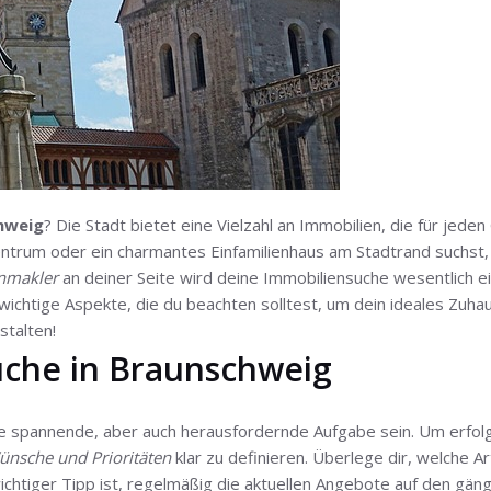
hweig
? Die Stadt bietet eine Vielzahl an Immobilien, die für je
trum oder ein charmantes Einfamilienhaus am Stadtrand suchst, hi
nmakler
an deiner Seite wird deine Immobiliensuche wesentlich einf
ichtige Aspekte, die du beachten solltest, um dein ideales Zuha
talten!
uche in Braunschweig
e spannende, aber auch herausfordernde Aufgabe sein. Um erfolgre
nsche und Prioritäten
klar zu definieren. Überlege dir, welche A
ichtiger Tipp ist, regelmäßig die aktuellen Angebote auf den gän