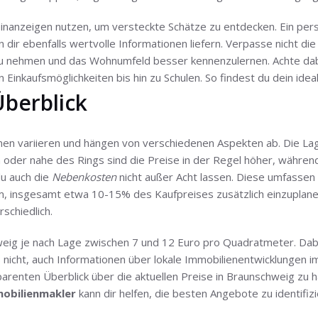
einanzeigen nutzen, um versteckte Schätze zu entdecken. Ein per
 dir ebenfalls wertvolle Informationen liefern. Verpasse nicht die
u nehmen und das Wohnumfeld besser kennenzulernen. Achte dabei
n Einkaufsmöglichkeiten bis hin zu Schulen. So findest du dein id
Überblick
en variieren und hängen von verschiedenen Aspekten ab. Die Lage
n oder nahe des Rings sind die Preise in der Regel höher, währen
du auch die
Nebenkosten
nicht außer Acht lassen. Diese umfasse
am, insgesamt etwa 10-15% des Kaufpreises zusätzlich einzuplan
schiedlich.
hweig je nach Lage zwischen 7 und 12 Euro pro Quadratmeter. Dab
nicht, auch Informationen über lokale Immobilienentwicklungen im 
parenten Überblick über die aktuellen Preise in Braunschweig zu 
obilienmakler
kann dir helfen, die besten Angebote zu identifi