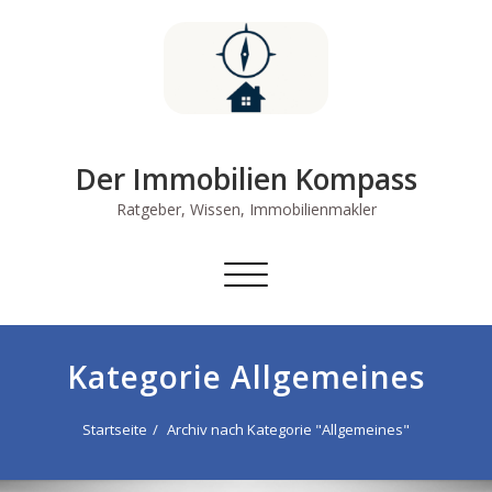
Skip
to
content
Der Immobilien Kompass
Ratgeber, Wissen, Immobilienmakler
Schalte
Navigation
Kategorie Allgemeines
Startseite
Archiv nach Kategorie "Allgemeines"