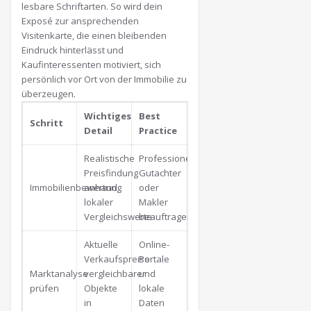
lesbare Schriftarten. So wird dein
Exposé zur ansprechenden
Visitenkarte, die einen bleibenden
Eindruck hinterlässt und
Kaufinteressenten motiviert, sich
persönlich vor Ort von der Immobilie zu
überzeugen.
Wichtiges
Best
Schritt
Detail
Practice
Realistische
Professionellen
Preisfindung
Gutachter
Immobilienbewertung
anhand
oder
lokaler
Makler
Vergleichswerte
beauftragen
Aktuelle
Online-
Verkaufspreise
Portale
Marktanalyse
vergleichbarer
und
prüfen
Objekte
lokale
in
Daten