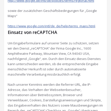
http://www.google.de/intl/de/policies/terms/regional.html
sowie der zusätzlichen Geschäftsbedingungen für „Google
Maps“
https://www.google.com/intl/de_de/help/terms_maps.html
.
Einsatz von reCAPTCHA
Um Eingabeformulare auf unserer Seite zu schützen, setzen
wir den Dienst „reCAPTCHA“ der Firma Google Inc., 1600
Amphitheatre Parkway, Mountain View, CA 94043 USA,
nachfolgend „Google“, ein. Durch den Einsatz dieses Dienstes
kann unterschieden werden, ob die entsprechende Eingabe
menschlicher Herkunft ist oder durch automatisierte
maschinelle Verarbeitung missbräuchlich erfolgt.
Nach unserer Kenntnis werden die Referrer-URL, die IP-
Adresse, das Verhalten der Webseitenbesucher,
Informationen über Betriebssystem, Browser und
Verweildauer, Cookies, Darstellungsanweisungen und Skripte,
das Eingabeverhalten des Nutzers sowie Mausbewegungen im
Bereich der „reCAPTCHA“-Checkbox an „Google“ übertragen.