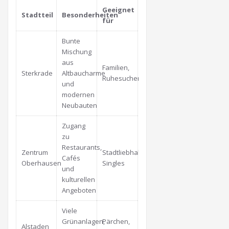
Geeignet
Stadtteil
Besonderheiten
für
Bunte
Mischung
aus
Familien,
Sterkrade
Altbaucharme
Ruhesuchende
und
modernen
Neubauten
Zugang
zu
Restaurants,
Zentrum
Stadtliebhaber,
Cafés
Oberhausen
Singles
und
kulturellen
Angeboten
Viele
Grünanlagen,
Pärchen,
Alstaden