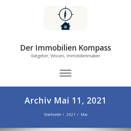
Skip
to
content
Der Immobilien Kompass
Ratgeber, Wissen, Immobilienmakler
Schalte
Navigation
Archiv Mai 11, 2021
Startseite
2021
Mai