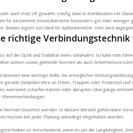
oder auch Holz oft gewählt. Häufig dann in Kombination mit Glas
nnen für bestimmte Einsatzbereiche besonders gut oder weniger 
m. Beides eignet sich ideal für Außenbereiche. Holz wird dagegen
e richtige Verbindungstechnik
uss auf die Optik und Stabilität eines Geländers. So kann man El
ilität sichern sowie geltende Normen als auch Sicherheitsvorschrif
ktionen eine wichtige Rolle. Sie ermöglichen Richtungsänderungen
n gerade Geländerrohre an Ecken, Treppen oder Podesten und so
öhen, weil keine scharfen Kanten oder abrupten Übergänge entst
er Klemmverbindungen.
e Normen beachtet werden. In diesem Bereich gelten klare Vorsch
ften müssen bei jeder Planung unbedingt eingehalten werden.
ungstechniken ist entscheidend, wenn es um die Langlebigkeit, Si