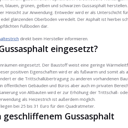
en, blauen, grünen, gelben und schwarzen Gussasphalt herstellen.
 Hinsicht zur Anwendung. Entweder wird er als Unterschicht fü
del glänzenden Oberboden veredelt. Der Asphalt ist hierbei schw
mpfdichten Fußboden dar.
altestrich
direkt beim Hersteller informieren.
Gussasphalt eingesetzt?
nräumen eingesetzt. Der Baustoff weist eine geringe Wärmeleitfä
ser positiven Eigenschaften wird er als fußwarm und somit als
dert er die Trittschallübertragung zu anderen vorhandenen Baut
in öffentlichen Gebäuden und Büros aber auch im privaten Bereich.
Sanierung von Altbauten wird er zur Erhöhung der Trittschall- od
rwendung als Heizestrich ist außerdem möglich.
liegen bei 25 bis 31 Euro für den Quadratmeter.
n geschliffenem Gussasphalt