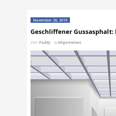
November 26, 2019
Geschliffener Gussasphalt
Von
Paddy
in
Allgemeines