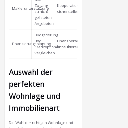
Zugang
Kooperationsbereitschaft
Maklerunterstützung
zu nicht
sicherstellen
gelisteten
Angeboten
Budgetierung
und
Finanzberater
Finanzierungsplanung
Kreditoptionen
konsultieren
vergleichen
Auswahl der
perfekten
Wohnlage und
Immobilienart
Die Wahl der richtigen Wohnlage und