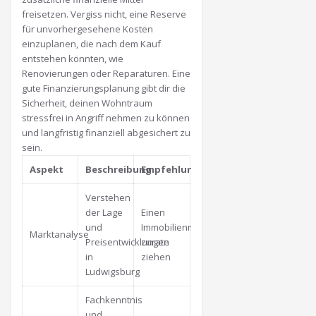
freisetzen. Vergiss nicht, eine Reserve
für unvorhergesehene Kosten
einzuplanen, die nach dem Kauf
entstehen könnten, wie
Renovierungen oder Reparaturen. Eine
gute Finanzierungsplanung gibt dir die
Sicherheit, deinen Wohntraum
stressfrei in Angriff nehmen zu können
und langfristig finanziell abgesichert zu
sein.
Aspekt
Beschreibung
Empfehlung
Verstehen
der Lage
Einen
und
Immobilienmakler
Marktanalyse
Preisentwicklungen
zurate
in
ziehen
Ludwigsburg
Fachkenntnis
und